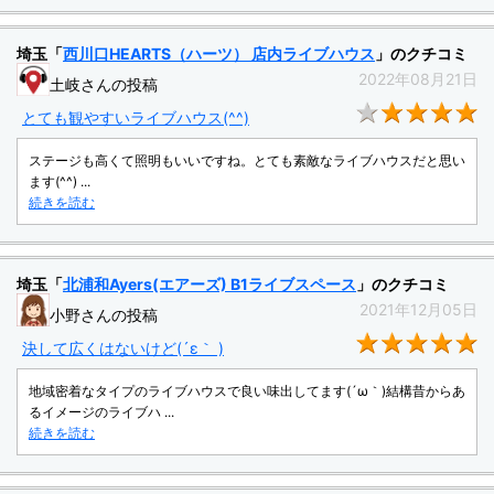
埼玉「
西川口HEARTS（ハーツ） 店内ライブハウス
」のクチコミ
2022年08月21日
土岐さんの投稿
★
とても観やすいライブハウス(^^)
ステージも高くて照明もいいですね。とても素敵なライブハウスだと思い
ます(^^) ...
続きを読む
埼玉「
北浦和Ayers(エアーズ) B1ライブスペース
」のクチコミ
2021年12月05日
小野さんの投稿
★
決して広くはないけど(´ε｀ )
地域密着なタイプのライブハウスで良い味出してます(´ω｀)結構昔からあ
るイメージのライブハ ...
続きを読む