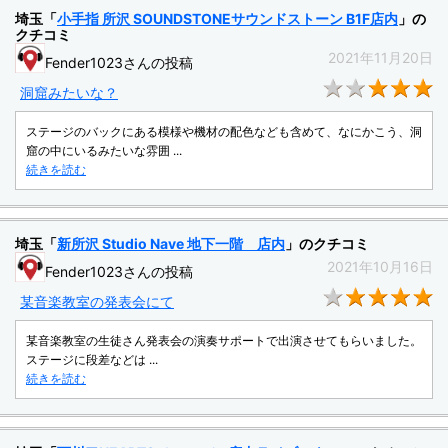
埼玉「
小手指 所沢 SOUNDSTONEサウンドストーン B1F店内
」の
クチコミ
2021年11月20日
Fender1023さんの投稿
★
洞窟みたいな？
ステージのバックにある模様や機材の配色なども含めて、なにかこう、洞
窟の中にいるみたいな雰囲 ...
続きを読む
埼玉「
新所沢 Studio Nave 地下一階 店内
」のクチコミ
2021年10月16日
Fender1023さんの投稿
★
某音楽教室の発表会にて
某音楽教室の生徒さん発表会の演奏サポートで出演させてもらいました。
ステージに段差などは ...
続きを読む