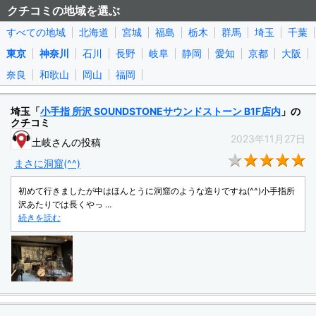
クチコミの地域を選ぶ
すべての地域
北海道
宮城
福島
栃木
群馬
埼玉
千葉
東京
神奈川
石川
長野
岐阜
静岡
愛知
京都
大阪
奈良
和歌山
岡山
福岡
埼玉「
小手指 所沢 SOUNDSTONEサウンドストーン B1F店内
」の
クチコミ
2023年11月27日
土岐さんの投稿
★
まさに洞窟(^^)
初めて行きましたが中はほんとうに洞窟のような造りですね(^^)小手指所
沢あたりでは長くやっ ...
続きを読む