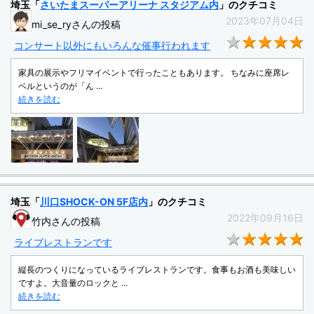
埼玉「
さいたまスーパーアリーナ スタジアム内
」のクチコミ
2023年07月04日
mi_se_ryさんの投稿
★
コンサート以外にもいろんな催事行われます
家具の展示やフリマイベントで行ったこともあります。 ちなみに座席レ
ベルというのが「ん ...
続きを読む
埼玉「
川口SHOCK-ON 5F店内
」のクチコミ
2022年09月16日
竹内さんの投稿
★
ライブレストランです
縦長のつくりになっているライブレストランです。食事もお酒も美味しい
ですよ。大音量のロックと ...
続きを読む