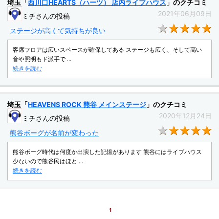
埼玉「
西川口HEARTS（ハーツ） 店内ライブハウス
」のクチコミ
2021年06月09日
ミチさんの投稿
★
ステージが高くて気持ちが良い
客席フロアは広いスペースが確保してある ステージも広く、そして高い
音や照明もド派手で ...
続きを読む
埼玉「
HEAVENS ROCK 熊谷 メインステージ
」のクチコミ
2020年12月24日
ミチさんの投稿
★
熊谷ボーグが名前が変わった
熊谷ボーグ時代は何度か出演した記憶があります 熊谷にはライブハウス
少ないので熊谷民はほと ...
続きを読む
1