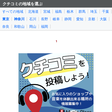
クチコミの地域を選ぶ
すべての地域
北海道
宮城
福島
栃木
群馬
埼玉
千葉
東京
神奈川
石川
長野
岐阜
静岡
愛知
京都
大阪
奈良
和歌山
岡山
福岡
1