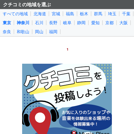
クチコミの地域を選ぶ
すべての地域
北海道
宮城
福島
栃木
群馬
埼玉
千葉
東京
神奈川
石川
長野
岐阜
静岡
愛知
京都
大阪
奈良
和歌山
岡山
福岡
1