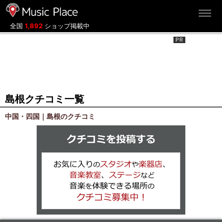
ミュージックプレイス
全国
1,892
ショップ掲載中
島根クチコミ一覧
中国・四国｜島根のクチコミ
クチコミを