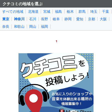
クチコミの地域を選ぶ
すべての地域
北海道
宮城
福島
栃木
群馬
埼玉
千葉
東京
神奈川
石川
長野
岐阜
静岡
愛知
京都
大阪
奈良
和歌山
岡山
福岡
1