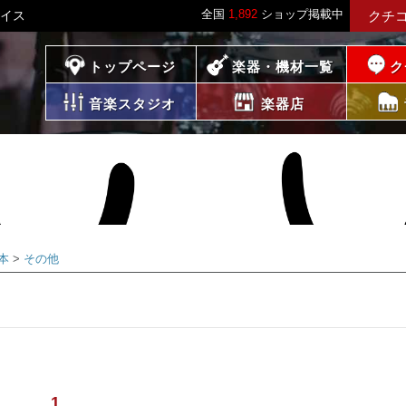
全国
1,892
ショップ掲載中
レイス
クチ
プレイス
トップページ
楽器・機材一覧
ク
音楽スタジオ
楽器店
本
その他
1