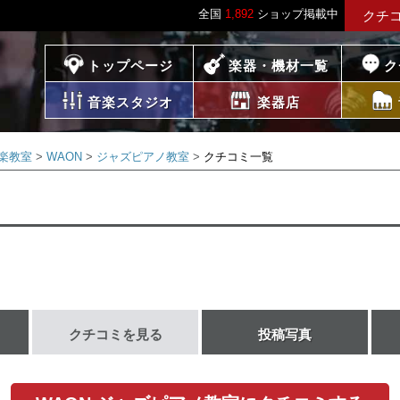
全国
1,892
ショップ掲載中
クチ
プレイス
トップページ
楽器・機材一覧
ク
音楽スタジオ
楽器店
楽教室
WAON
ジャズピアノ教室
クチコミ一覧
クチコミを見る
投稿写真