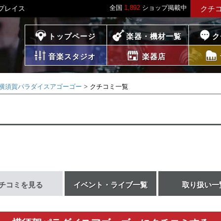
全国
1,892
ショップ掲載中
プレイス
クチ
プレイス
トップページ
楽器・機材一覧
ク
音楽スタジオ
楽器店
横須賀パラダイスアゴーゴー
クチコミ一覧
チコミを見る
イベント・ライブ一覧
取り扱い一