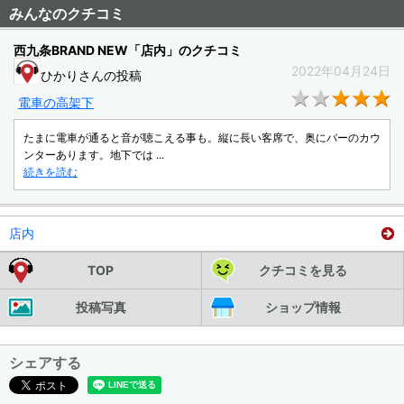
みんなのクチコミ
西九条BRAND NEW「店内」のクチコミ
2022年04月24日
ひかりさんの投稿
★
電車の高架下
たまに電車が通ると音が聴こえる事も。縦に長い客席で、奥にバーのカウ
ンターあります。地下では ...
続きを読む
店内
TOP
クチコミを見る
投稿写真
ショップ情報
シェアする