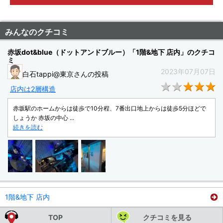
みんなのクチコミ
赤坂dot&blue（ドットアンドブルー）「1階&地下 店内」のクチコ
ミ
2023年07月07日
白石tappi@東京さんの投稿
★
店内は2層構造
赤坂駅のホームからは徒歩で10分程、7番出口地上からは徒歩5分ほどで
しょうか 赤坂の中心 ...
続きを読む
1階&地下 店内
TOP
クチコミを見る