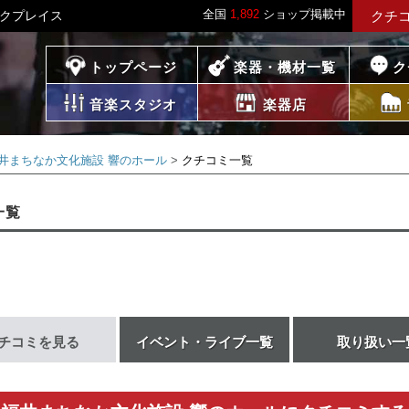
全国
1,892
ショップ掲載中
ックプレイス
クチ
プレイス
トップページ
楽器・機材一覧
ク
音楽スタジオ
楽器店
井まちなか文化施設 響のホール
クチコミ一覧
一覧
チコミを見る
イベント・ライブ一覧
取り扱い一