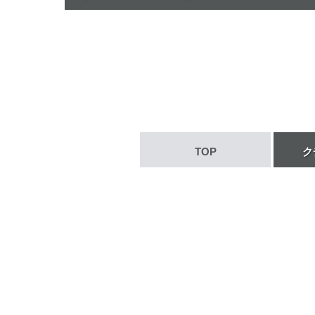
TOP
ク