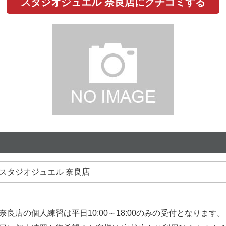
スタジオジュエル 奈良店にクチコミする
スタジオジュエル 奈良店
奈良店の個人練習は平日10:00～18:00のみの受付となります。