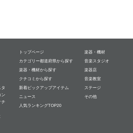
ミュージックプレイス
トップページ
楽器・機材
カテゴリー都道府県から探す
音楽スタジオ
楽器・機材から探す
楽器店
クチコミから探す
音楽教室
スタ
新着ピックアップアイテム
ステージ
コン
ニュース
その他
クチ
人気ランキングTOP20
よ