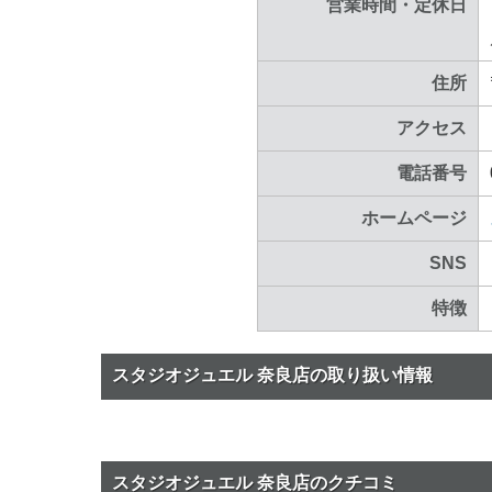
営業時間・定休日
住所
アクセス
電話番号
ホームページ
SNS
特徴
スタジオジュエル 奈良店の取り扱い情報
スタジオジュエル 奈良店のクチコミ