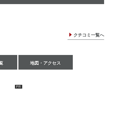
クチコミ一覧へ
覧
地図・アクセス