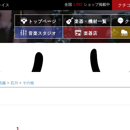
全国
1,892
ショップ掲載中
レイス
クチ
プレイス
トップページ
楽器・機材一覧
ク
音楽スタジオ
楽器店
信越
石川
その他
1