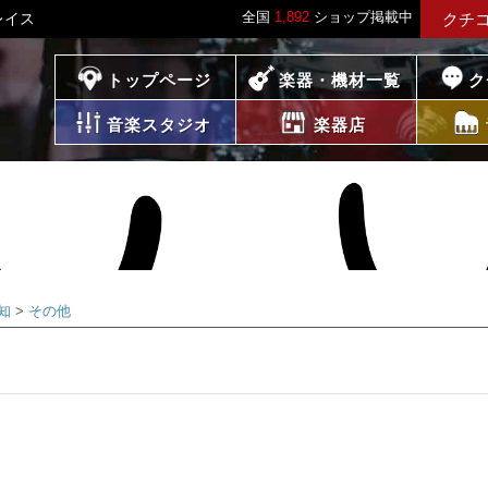
全国
1,892
ショップ掲載中
レイス
クチ
プレイス
トップページ
楽器・機材一覧
ク
音楽スタジオ
楽器店
知
その他