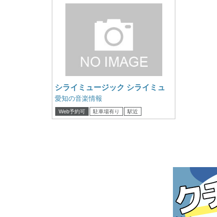
シライミュージック シライミュ
ージックさん
愛知の音楽情報
Web予約可
駐車場有り
駅近
クレジットカード可
電子マネー可