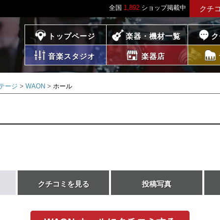
全国
1,892
ショップ掲載中
クチ
プレイス
トップページ
楽器・機材一覧
ク
音楽スタジオ
楽器店
テージ
WAON
ホール
クチコミを見る
投稿写真