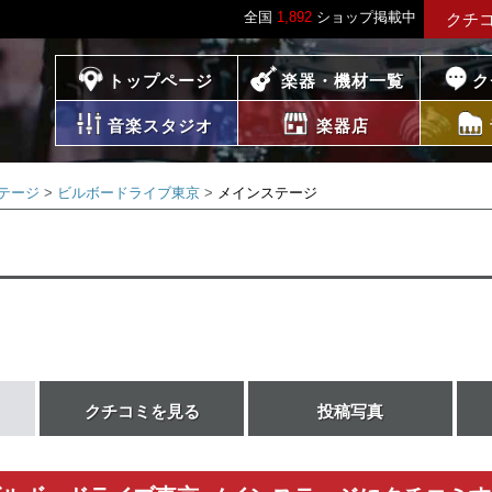
全国
1,892
ショップ掲載中
クチ
プレイス
トップページ
楽器・機材一覧
ク
音楽スタジオ
楽器店
テージ
ビルボードライブ東京
メインステージ
クチコミを見る
投稿写真