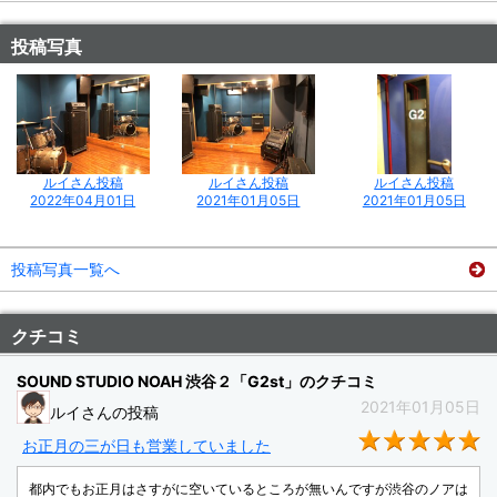
投稿写真
ルイさん投稿
ルイさん投稿
ルイさん投稿
2022年04月01日
2021年01月05日
2021年01月05日
投稿写真一覧へ
クチコミ
SOUND STUDIO NOAH 渋谷２「G2st」のクチコミ
2021年01月05日
ルイさんの投稿
★
お正月の三が日も営業していました
都内でもお正月はさすがに空いているところが無いんですが渋谷のノアは