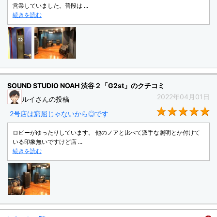
営業していました。普段は ...
続きを読む
SOUND STUDIO NOAH 渋谷２「G2st」のクチコミ
2022年04月01日
ルイさんの投稿
★
2号店は窮屈じゃないから◎です
ロビーがゆったりしています。 他のノアと比べて派手な照明とか付けて
いる印象無いですけど店 ...
続きを読む