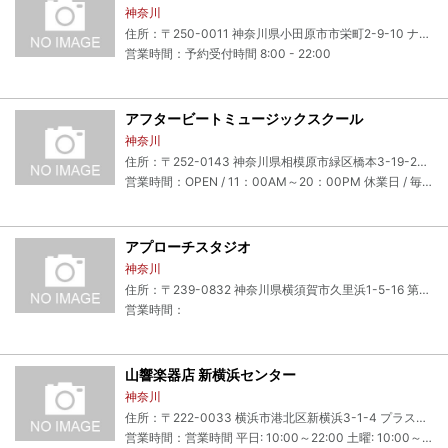
神奈川
住所：〒250-0011 神奈川県小田原市市栄町2-9-10 ナイス小田原ビル 3F
営業時間：予約受付時間 8:00 - 22:00
アフタービートミュージックスクール
神奈川
住所：〒252-0143 神奈川県相模原市緑区橋本3-19-20 ハシモトヒルズ3F
営業時間：OPEN / 11：00AM～20：00PM 休業日 / 毎週水曜 ●ご利用は個人練習１名様のみとなります。 ●ご予約はお電話、又は直接店舗で受付いたします。※メール予約は受付いたしません ●予約可能期間は当日～翌日分迄となります。（木曜日の予約は火曜日に受付可）
アプローチスタジオ
神奈川
住所：〒239-0832 神奈川県横須賀市久里浜1-5-16 第10臼井ビル 5F
営業時間：
山響楽器店 新横浜センター
神奈川
住所：〒222-0033 横浜市港北区新横浜3-1-4 プラスタリアビルＢ１
営業時間：営業時間 平日: 10:00～22:00 土曜: 10:00～21:00 日曜: 10:00～18:00 定休日 祝日 ＧＷ 夏期休暇 年末年始