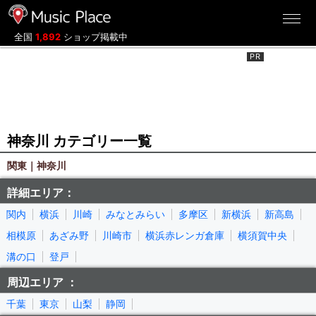
ミュージックプレイス
全国
1,892
ショップ掲載中
神奈川 カテゴリー一覧
関東｜神奈川
詳細エリア：
関内
横浜
川崎
みなとみらい
多摩区
新横浜
新高島
相模原
あざみ野
川崎市
横浜赤レンガ倉庫
横須賀中央
溝の口
登戸
周辺エリア ：
千葉
東京
山梨
静岡