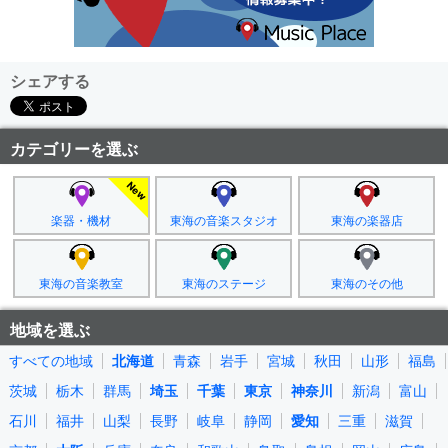
シェアする
カテゴリーを選ぶ
楽器・機材
東海の音楽スタジオ
東海の楽器店
東海の音楽教室
東海のステージ
東海のその他
地域を選ぶ
すべての地域
北海道
青森
岩手
宮城
秋田
山形
福島
茨城
栃木
群馬
埼玉
千葉
東京
神奈川
新潟
富山
石川
福井
山梨
長野
岐阜
静岡
愛知
三重
滋賀