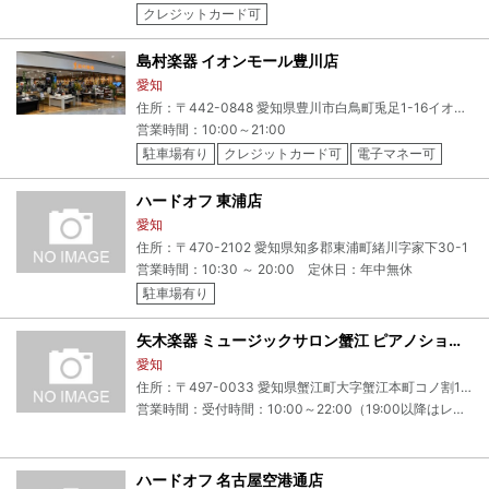
クレジットカード可
島村楽器 イオンモール豊川店
愛知
住所：〒442-0848 愛知県豊川市白鳥町兎足1-16イオンモール豊川 3F
営業時間：10:00～21:00
駐車場有り
クレジットカード可
電子マネー可
ハードオフ 東浦店
愛知
住所：〒470-2102 愛知県知多郡東浦町緒川字家下30-1
営業時間：10:30 ～ 20:00 定休日：年中無休
駐車場有り
矢木楽器 ミュージックサロン蟹江 ピアノショップ
愛知
住所：〒497-0033 愛知県蟹江町大字蟹江本町コノ割1ｰ1 ヨシヅヤ 蟹江専門店館2階
営業時間：受付時間：10:00～22:00（19:00以降はレッスンが終わり次第終了）（年末年始・GW・夏季他臨時休業の場合有り）
ハードオフ 名古屋空港通店