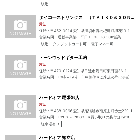
駅近
タイコーストリングス （ＴＡＩＫＯ＆ＳＯＮＳ）
愛知
住所：〒452-0014 愛知県清須市西枇杷島町押花19-1
営業時間：通販事業部 平日9：00-18：00営業
駅近
クレジットカード可
電子マネー可
トーンウッドギター工房
愛知
住所：〒470-0124 愛知県日進市浅田町東田面36-1
営業時間：10時～19時 年中無休 ※ご来店の際は事前にお電話かメールにて要連絡
ハードオフ 尾張旭店
愛知
住所：〒488-0066 愛知県尾張旭市南原山町赤土229-1
営業時間：10:00 ～ 20:00 ※買い取りの受付は19:30までとさせていただきます。定休日：年中無休
駐車場有り
ハードオフ 知立店