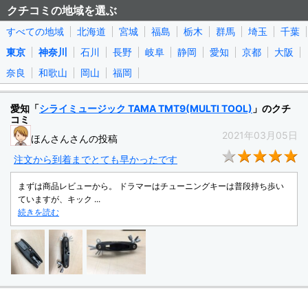
クチコミの地域を選ぶ
すべての地域
北海道
宮城
福島
栃木
群馬
埼玉
千葉
東京
神奈川
石川
長野
岐阜
静岡
愛知
京都
大阪
奈良
和歌山
岡山
福岡
愛知「
シライミュージック TAMA TMT9(MULTI TOOL)
」のクチ
コミ
2021年03月05日
ほんさんさんの投稿
★
注文から到着までとても早かったです
まずは商品レビューから。 ドラマーはチューニングキーは普段持ち歩い
ていますが、キック ...
続きを読む