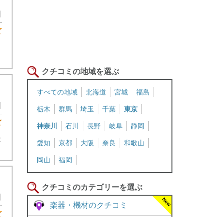
日
★4
ソ
クチコミの地域を選ぶ
すべての地域
北海道
宮城
福島
日
栃木
群馬
埼玉
千葉
東京
★3
神奈川
石川
長野
岐阜
静岡
は
愛知
京都
大阪
奈良
和歌山
岡山
福岡
クチコミのカテゴリーを選ぶ
日
楽器・機材のクチコミ