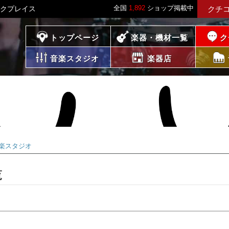
全国
1,892
ショップ掲載中
ックプレイス
クチ
プレイス
トップページ
楽器・機材一覧
ク
音楽スタジオ
楽器店
楽スタジオ
覧