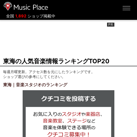
ミュージックプレイス
全国
1,892
ショップ掲載中
東海の人気音楽情報ランキングTOP20
毎週月曜更新。アクセス数を元にしたランキングです。
ショップ選びの参考にしてください。
東海｜音楽スタジオのランキング
クチコミを