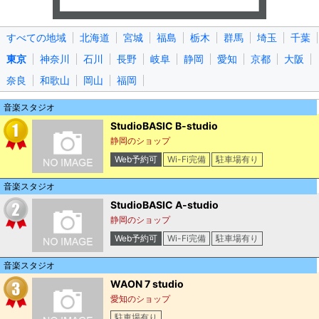
すべての地域
北海道
宮城
福島
栃木
群馬
埼玉
千葉
東京
神奈川
石川
長野
岐阜
静岡
愛知
京都
大阪
奈良
和歌山
岡山
福岡
音楽スタジオ
StudioBASIC B-studio
静岡のショップ
Web予約可
Wi-Fi完備
駐車場有り
電子マネー可
音楽スタジオ
StudioBASIC A-studio
静岡のショップ
Web予約可
Wi-Fi完備
駐車場有り
電子マネー可
音楽スタジオ
WAON 7 studio
愛知のショップ
駐車場有り