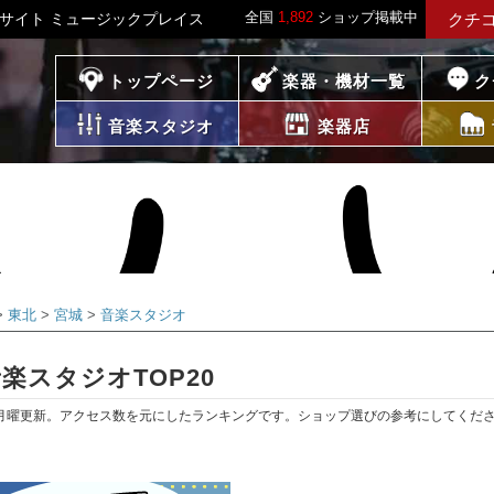
全国
1,892
ショップ掲載中
稿サイト ミュージックプレイス
クチ
プレイス
トップページ
楽器・機材一覧
ク
音楽スタジオ
楽器店
東北
宮城
音楽スタジオ
楽スタジオTOP20
月曜更新。アクセス数を元にしたランキングです。ショップ選びの参考にしてくだ