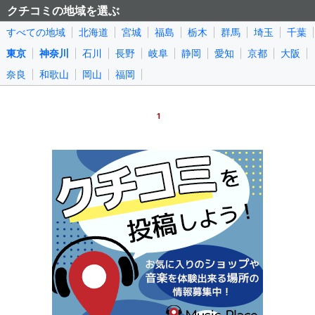
クチコミの地域を選ぶ
すべての地域
北海道
宮城
福島
栃木
群馬
埼玉
千葉
東京
神奈川
石川
長野
岐阜
静岡
愛知
京都
大阪
奈良
和歌山
岡山
福岡
1