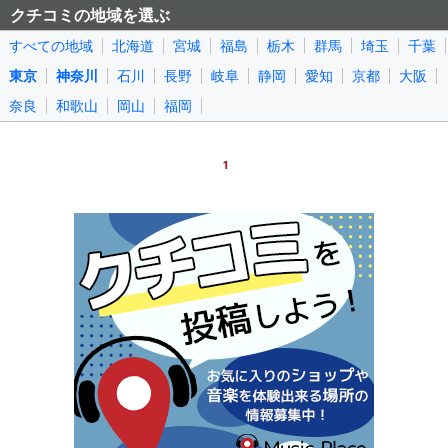
クチコミの地域を選ぶ
すべての地域
北海道
宮城
福島
栃木
群馬
埼玉
千葉
東京
神奈川
石川
長野
岐阜
静岡
愛知
京都
大阪
奈良
和歌山
岡山
福岡
1