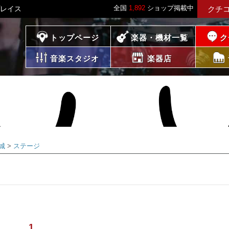
全国
1,892
ショップ掲載中
プレイス
クチ
プレイス
トップページ
楽器・機材一覧
ク
音楽スタジオ
楽器店
城
ステージ
1