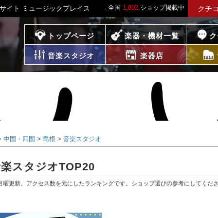
全国
1,892
ショップ掲載中
稿サイト ミュージックプレイス
クチ
プレイス
トップページ
楽器・機材一覧
ク
音楽スタジオ
楽器店
中国・四国
島根
音楽スタジオ
楽スタジオTOP20
月曜更新。アクセス数を元にしたランキングです。ショップ選びの参考にしてくだ